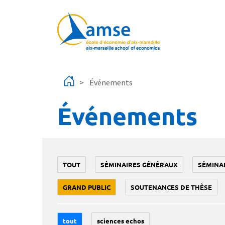
Aller au contenu principal
Événements
Événements
TOUT
SÉMINAIRES GÉNÉRAUX
SÉMINA
GRAND PUBLIC
SOUTENANCES DE THÈSE
tout
sciences echos