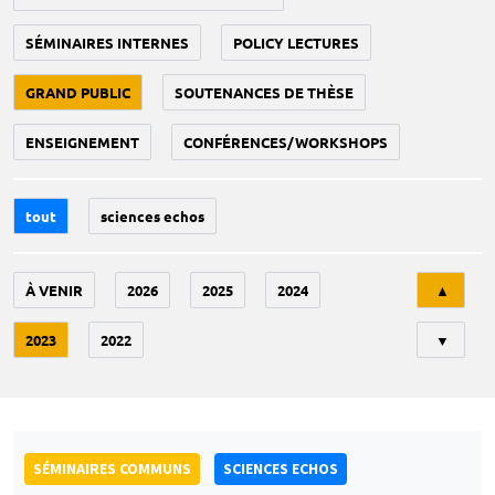
SÉMINAIRES INTERNES
POLICY LECTURES
GRAND PUBLIC
SOUTENANCES DE THÈSE
ENSEIGNEMENT
CONFÉRENCES/WORKSHOPS
tout
sciences echos
Tri
À VENIR
2026
2025
2024
▲
2023
2022
▼
SÉMINAIRES COMMUNS
SCIENCES ECHOS