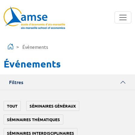
Aller au contenu principal
Événements
Événements
Filtres
TOUT
SÉMINAIRES GÉNÉRAUX
SÉMINAIRES THÉMATIQUES
SÉMINAIRES INTERDISCIPLINAIRES