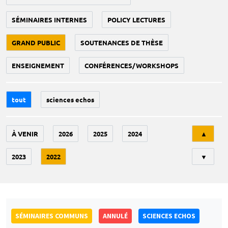
SÉMINAIRES INTERNES
POLICY LECTURES
GRAND PUBLIC
SOUTENANCES DE THÈSE
ENSEIGNEMENT
CONFÉRENCES/WORKSHOPS
tout
sciences echos
Tri
À VENIR
2026
2025
2024
▲
2023
2022
▼
SÉMINAIRES COMMUNS
ANNULÉ
SCIENCES ECHOS