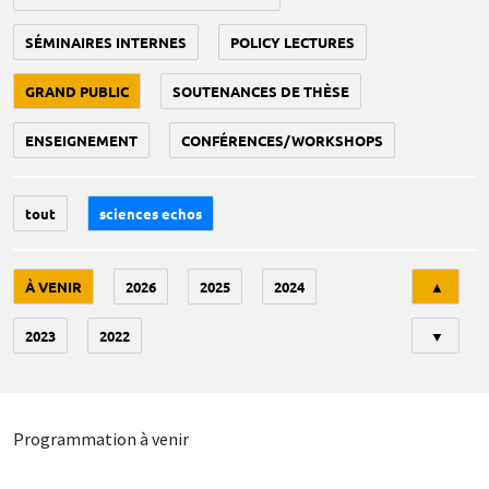
SÉMINAIRES INTERNES
POLICY LECTURES
GRAND PUBLIC
SOUTENANCES DE THÈSE
ENSEIGNEMENT
CONFÉRENCES/WORKSHOPS
tout
sciences echos
Tri
À VENIR
2026
2025
2024
▲
2023
2022
▼
Programmation à venir