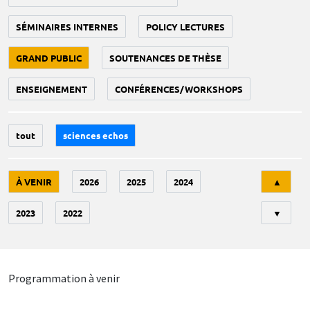
SÉMINAIRES INTERNES
POLICY LECTURES
GRAND PUBLIC
SOUTENANCES DE THÈSE
ENSEIGNEMENT
CONFÉRENCES/WORKSHOPS
tout
sciences echos
Tri
À VENIR
2026
2025
2024
▲
2023
2022
▼
Programmation à venir