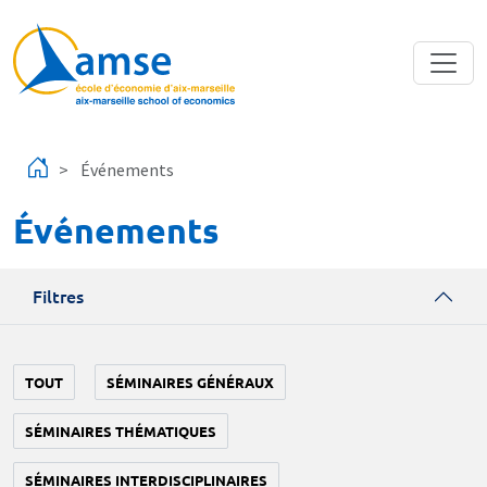
Aller au contenu principal
Événements
Événements
Filtres
TOUT
SÉMINAIRES GÉNÉRAUX
SÉMINAIRES THÉMATIQUES
SÉMINAIRES INTERDISCIPLINAIRES