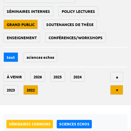
SÉMINAIRES INTERNES
POLICY LECTURES
GRAND PUBLIC
SOUTENANCES DE THÈSE
ENSEIGNEMENT
CONFÉRENCES/WORKSHOPS
tout
sciences echos
Tri
À VENIR
2026
2025
2024
▲
2023
2022
▼
SÉMINAIRES COMMUNS
SCIENCES ECHOS