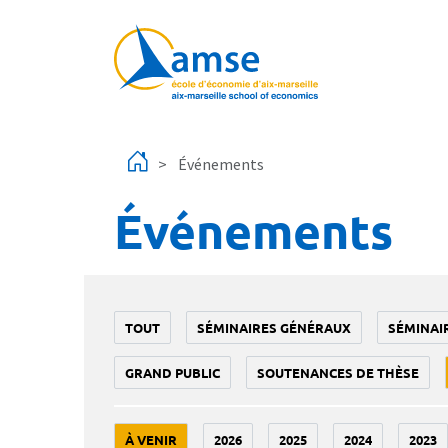
Aller au contenu principal
Événements
Événements
TOUT
SÉMINAIRES GÉNÉRAUX
SÉMINAI
GRAND PUBLIC
SOUTENANCES DE THÈSE
À VENIR
2026
2025
2024
2023