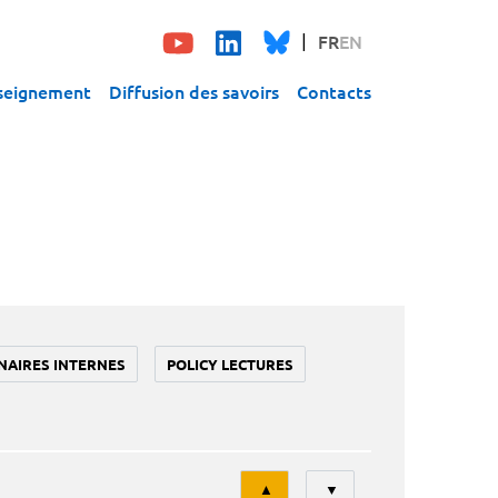
FR
EN
seignement
Diffusion des savoirs
Contacts
NAIRES INTERNES
POLICY LECTURES
Tri
▲
▼