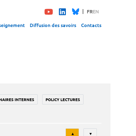
FR
EN
seignement
Diffusion des savoirs
Contacts
NAIRES INTERNES
POLICY LECTURES
Tri
▲
▼