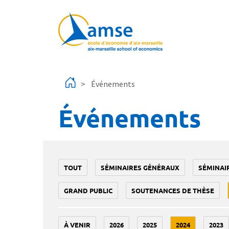
Aller au contenu principal
Événements
Événements
TOUT
SÉMINAIRES GÉNÉRAUX
SÉMINAI
GRAND PUBLIC
SOUTENANCES DE THÈSE
À VENIR
2026
2025
2024
2023