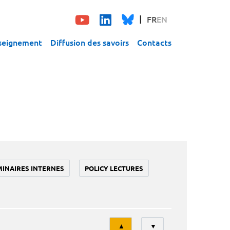
FR
EN
seignement
Diffusion des savoirs
Contacts
MINAIRES INTERNES
POLICY LECTURES
Tri
▲
▼