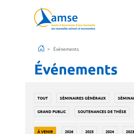
Aller au contenu principal
Événements
Événements
TOUT
SÉMINAIRES GÉNÉRAUX
SÉMINA
GRAND PUBLIC
SOUTENANCES DE THÈSE
À VENIR
2026
2025
2024
202