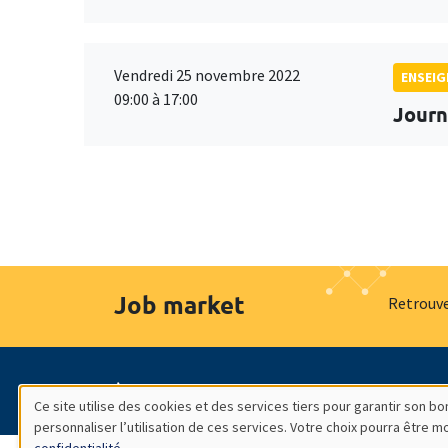
Vendredi 25 novembre 2022
ENSEI
09:00 à 17:00
Journ
Job market
Retrouve
À propos
Nos engagements
Hommage à
Ce site utilise des cookies et des services tiers pour garantir son 
personnaliser l’utilisation de ces services. Votre choix pourra être 
Utilisation
confidentialité
.