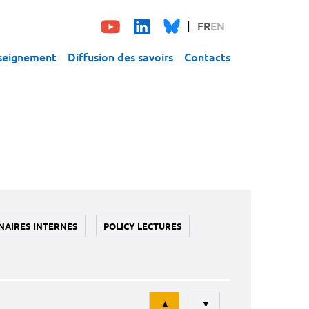
FR
EN
seignement
Diffusion des savoirs
Contacts
NAIRES INTERNES
POLICY LECTURES
Tri
▲
▼