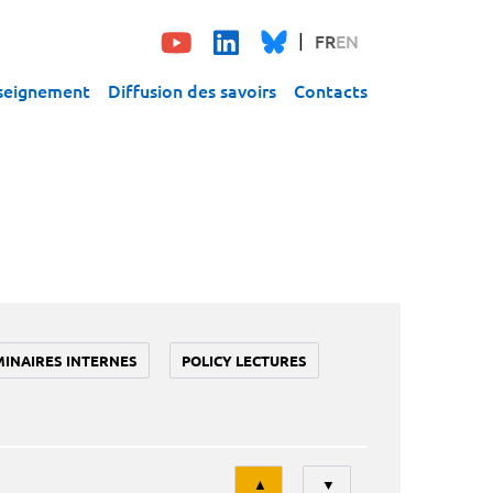
FR
EN
seignement
Diffusion des savoirs
Contacts
MINAIRES INTERNES
POLICY LECTURES
Tri
▲
▼