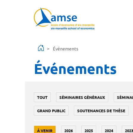
Aller au contenu principal
Événements
Événements
TOUT
SÉMINAIRES GÉNÉRAUX
SÉMINA
GRAND PUBLIC
SOUTENANCES DE THÈSE
À VENIR
2026
2025
2024
202