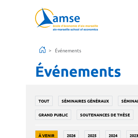
Aller au contenu principal
Événements
Événements
TOUT
SÉMINAIRES GÉNÉRAUX
SÉMINA
GRAND PUBLIC
SOUTENANCES DE THÈSE
À VENIR
2026
2025
2024
202