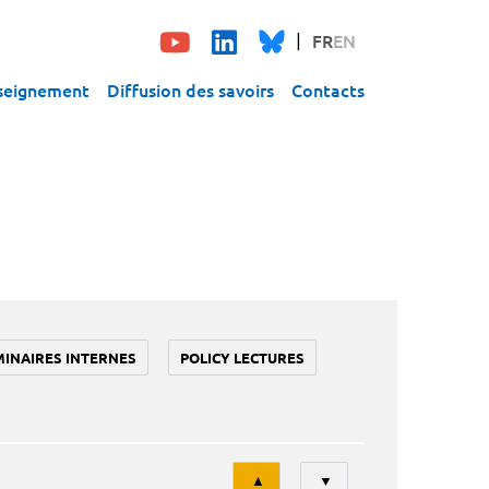
FR
EN
seignement
Diffusion des savoirs
Contacts
MINAIRES INTERNES
POLICY LECTURES
Tri
▲
▼