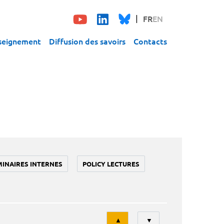
FR
EN
seignement
Diffusion des savoirs
Contacts
MINAIRES INTERNES
POLICY LECTURES
Tri
▲
▼