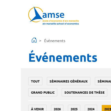
Aller au contenu principal
Événements
Événements
TOUT
SÉMINAIRES GÉNÉRAUX
SÉMINA
GRAND PUBLIC
SOUTENANCES DE THÈSE
À VENIR
2026
2025
2024
202