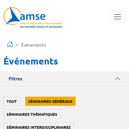
Aller au contenu principal
Événements
Événements
Filtres
TOUT
SÉMINAIRES GÉNÉRAUX
SÉMINAIRES THÉMATIQUES
SÉMINAIRES INTERDISCIPLINAIRES