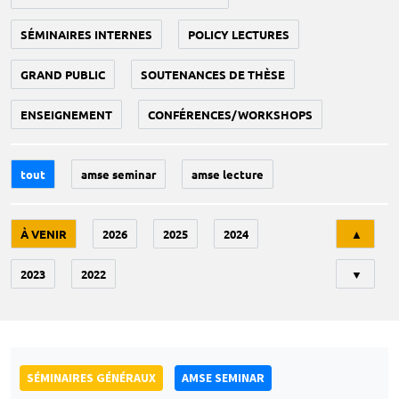
SÉMINAIRES INTERNES
POLICY LECTURES
GRAND PUBLIC
SOUTENANCES DE THÈSE
ENSEIGNEMENT
CONFÉRENCES/WORKSHOPS
tout
amse seminar
amse lecture
Tri
À VENIR
2026
2025
2024
▲
2023
2022
▼
SÉMINAIRES GÉNÉRAUX
AMSE SEMINAR