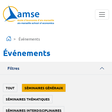
Aller au contenu principal
Événements
Événements
Filtres
TOUT
SÉMINAIRES GÉNÉRAUX
SÉMINAIRES THÉMATIQUES
SÉMINAIRES INTERDISCIPLINAIRES