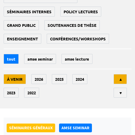
SÉMINAIRES INTERNES
POLICY LECTURES
GRAND PUBLIC
SOUTENANCES DE THÈSE
ENSEIGNEMENT
CONFÉRENCES/WORKSHOPS
tout
amse seminar
amse lecture
Tri
À VENIR
2026
2025
2024
▲
2023
2022
▼
SÉMINAIRES GÉNÉRAUX
AMSE SEMINAR