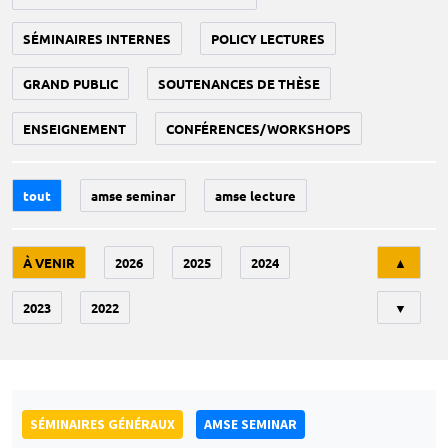
SÉMINAIRES INTERNES
POLICY LECTURES
GRAND PUBLIC
SOUTENANCES DE THÈSE
ENSEIGNEMENT
CONFÉRENCES/WORKSHOPS
tout
amse seminar
amse lecture
Tri
À VENIR
2026
2025
2024
▲
2023
2022
▼
SÉMINAIRES GÉNÉRAUX
AMSE SEMINAR