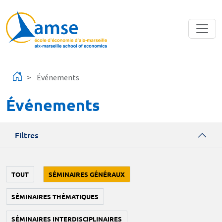
Aller au contenu principal
Événements
Événements
Filtres
TOUT
SÉMINAIRES GÉNÉRAUX
SÉMINAIRES THÉMATIQUES
SÉMINAIRES INTERDISCIPLINAIRES