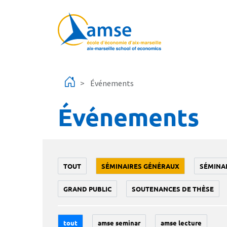
Aller au contenu principal
Événements
Événements
TOUT
SÉMINAIRES GÉNÉRAUX
SÉMINA
GRAND PUBLIC
SOUTENANCES DE THÈSE
tout
amse seminar
amse lecture