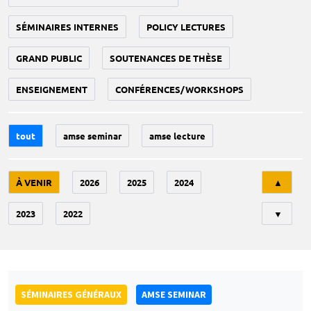
SÉMINAIRES INTERNES
POLICY LECTURES
GRAND PUBLIC
SOUTENANCES DE THÈSE
ENSEIGNEMENT
CONFÉRENCES/WORKSHOPS
tout
amse seminar
amse lecture
Tri
À VENIR
2026
2025
2024
▲
2023
2022
▼
SÉMINAIRES GÉNÉRAUX
AMSE SEMINAR