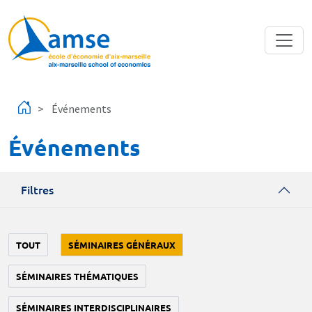
Aller au contenu principal
Événements
Événements
Filtres
TOUT
SÉMINAIRES GÉNÉRAUX
SÉMINAIRES THÉMATIQUES
SÉMINAIRES INTERDISCIPLINAIRES