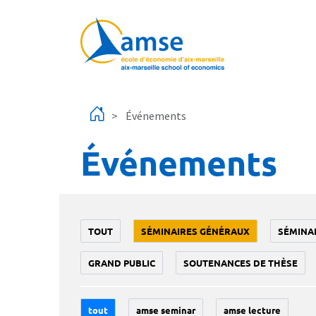
Aller au contenu principal
Événements
Événements
TOUT
SÉMINAIRES GÉNÉRAUX
SÉMINA
GRAND PUBLIC
SOUTENANCES DE THÈSE
tout
amse seminar
amse lecture