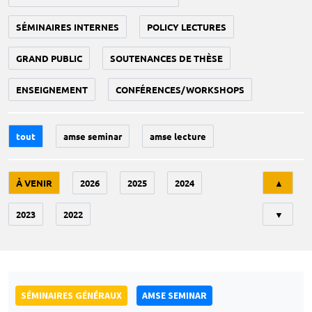
SÉMINAIRES INTERNES
POLICY LECTURES
GRAND PUBLIC
SOUTENANCES DE THÈSE
ENSEIGNEMENT
CONFÉRENCES/WORKSHOPS
tout
amse seminar
amse lecture
Tri
À VENIR
2026
2025
2024
▲
2023
2022
▼
SÉMINAIRES GÉNÉRAUX
AMSE SEMINAR