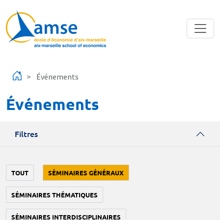
Aller au contenu principal
Événements
Événements
Filtres
TOUT
SÉMINAIRES GÉNÉRAUX
SÉMINAIRES THÉMATIQUES
SÉMINAIRES INTERDISCIPLINAIRES