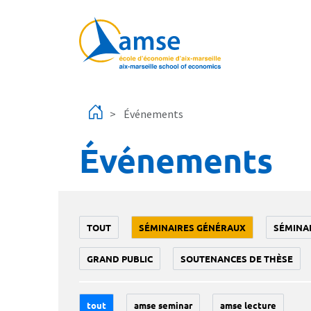
Aller au contenu principal
Événements
Événements
TOUT
SÉMINAIRES GÉNÉRAUX
SÉMINA
GRAND PUBLIC
SOUTENANCES DE THÈSE
tout
amse seminar
amse lecture