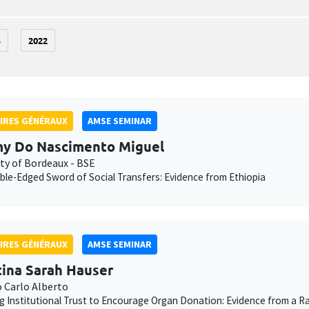
3
2022
IRES GÉNÉRAUX
AMSE SEMINAR
y Do Nascimento Miguel
ity of Bordeaux - BSE
le-Edged Sword of Social Transfers: Evidence from Ethiopia
IRES GÉNÉRAUX
AMSE SEMINAR
tina Sarah Hauser
o Carlo Alberto
g Institutional Trust to Encourage Organ Donation: Evidence from a Ra