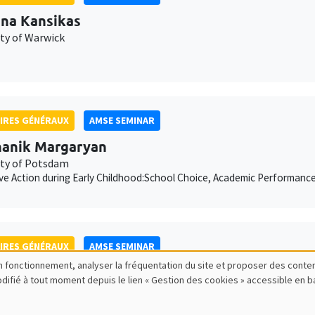
ina Kansikas
ity of Warwick
IRES GÉNÉRAUX
AMSE SEMINAR
anik Margaryan
ity of Potsdam
ive Action during Early Childhood:School Choice, Academic Performanc
IRES GÉNÉRAUX
AMSE SEMINAR
bon fonctionnement, analyser la fréquentation du site et proposer des conte
ois Salanié
modifié à tout moment depuis le lien « Gestion des cookies » accessible en 
ess to Undercutting and Competitive Outcomes