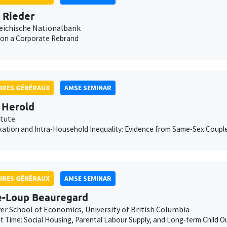
n Rieder
eichische Nationalbank
 on a Corporate Rebrand
IRES GÉNÉRAUX
AMSE SEMINAR
 Herold
itute
xation and Intra-Household Inequality: Evidence from Same-Sex Coupl
IRES GÉNÉRAUX
AMSE SEMINAR
e-Loup Beauregard
er School of Economics, University of British Columbia
ut Time: Social Housing, Parental Labour Supply, and Long-term Child 