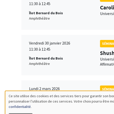
11:30 à 12:45
Carol
Îlot Bernard du Bois
Univers
Amphithéâtre
Vendredi 30 janvier 2026
SÉMINA
11:30 à 12:45
Shush
Îlot Bernard du Bois
Univers
Amphithéâtre
Affirmat
Lundi 2 mars 2026
SÉMINA
11:30 à 12:45
Ce site utilise des cookies et des services tiers pour garantir son 
Franç
personnaliser l’utilisation de ces services. Votre choix pourra être 
Utilisation
Îlot Bernard du Bois
TSE
confidentialité
.
Amphithéâtre
Robustn