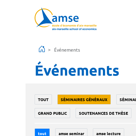
Aller au contenu principal
Événements
Événements
TOUT
SÉMINAIRES GÉNÉRAUX
SÉMINA
GRAND PUBLIC
SOUTENANCES DE THÈSE
tout
amse seminar
amse lecture