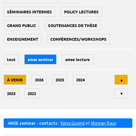
SÉMINAIRES INTERNES
POLICY LECTURES
GRAND PUBLIC
SOUTENANCES DE THÈSE
ENSEIGNEMENT
CONFÉRENCES/WORKSHOPS
tout
amse seminar
amse lecture
Tri
À VENIR
2026
2025
2024
▲
2023
2022
▼
AMSE seminar - contacts :
Yajna Govind
et
Morgan Raux