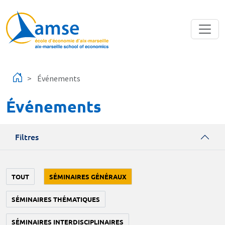
Aller au contenu principal
Événements
Événements
Filtres
TOUT
SÉMINAIRES GÉNÉRAUX
SÉMINAIRES THÉMATIQUES
SÉMINAIRES INTERDISCIPLINAIRES