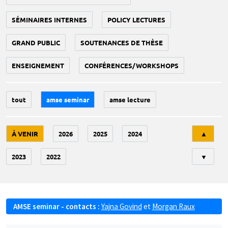
SÉMINAIRES INTERNES
POLICY LECTURES
GRAND PUBLIC
SOUTENANCES DE THÈSE
ENSEIGNEMENT
CONFÉRENCES/WORKSHOPS
tout
amse seminar
amse lecture
Tri
À VENIR
2026
2025
2024
▲
2023
2022
▼
AMSE seminar - contacts :
Yajna Govind
et
Morgan Raux