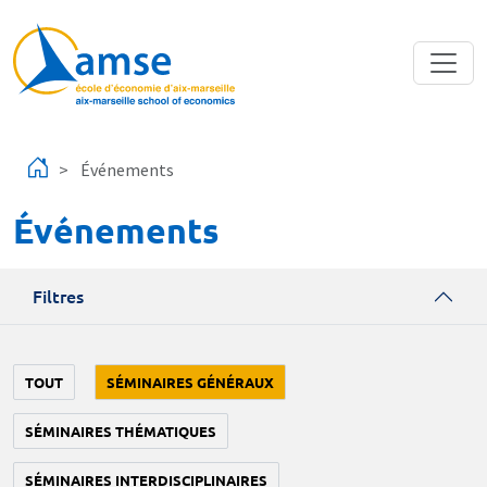
Aller au contenu principal
Événements
Événements
Filtres
TOUT
SÉMINAIRES GÉNÉRAUX
SÉMINAIRES THÉMATIQUES
SÉMINAIRES INTERDISCIPLINAIRES