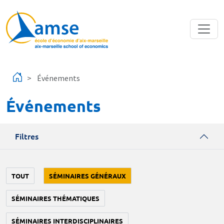
Aller au contenu principal
Événements
Événements
Filtres
TOUT
SÉMINAIRES GÉNÉRAUX
SÉMINAIRES THÉMATIQUES
SÉMINAIRES INTERDISCIPLINAIRES