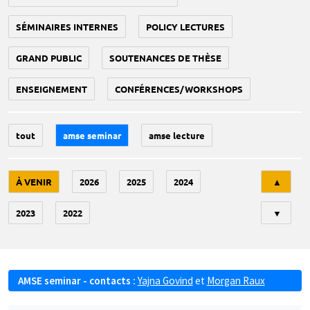
SÉMINAIRES INTERNES
POLICY LECTURES
GRAND PUBLIC
SOUTENANCES DE THÈSE
ENSEIGNEMENT
CONFÉRENCES/WORKSHOPS
tout
amse seminar
amse lecture
Tri
À VENIR
2026
2025
2024
▲
2023
2022
▼
AMSE seminar - contacts :
Yajna Govind
et
Morgan Raux