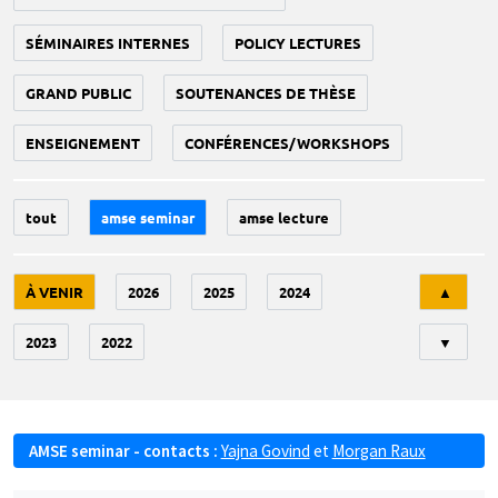
SÉMINAIRES INTERNES
POLICY LECTURES
GRAND PUBLIC
SOUTENANCES DE THÈSE
ENSEIGNEMENT
CONFÉRENCES/WORKSHOPS
tout
amse seminar
amse lecture
Tri
À VENIR
2026
2025
2024
▲
2023
2022
▼
AMSE seminar - contacts :
Yajna Govind
et
Morgan Raux