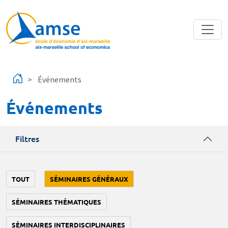
Aller au contenu principal
Événements
Événements
Filtres
TOUT
SÉMINAIRES GÉNÉRAUX
SÉMINAIRES THÉMATIQUES
SÉMINAIRES INTERDISCIPLINAIRES