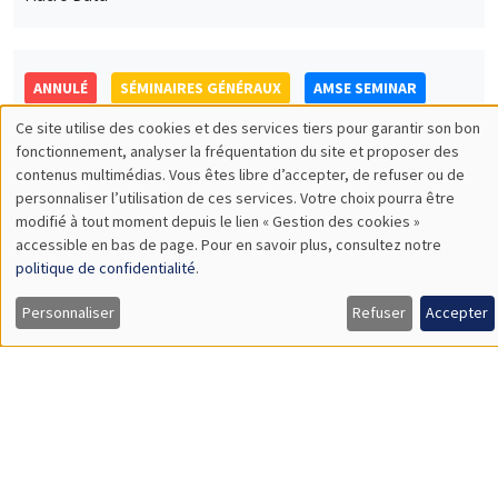
Jakob Madsen
The University of Western Australia
The Declining Labor Share and The Missing Returns to Capital
SÉMINAIRES COMMUNS
AMSE SEMINAR
DEVELOPMENT AND POLITICAL ECONOMY SEMINAR
Îlot Bernard du Bois
Amphithéâtre
Lundi 4 décembre 2023
11:30 à 12:45
Rachel Heath
University of Washington
Monitoring Harassment in Organizations
Load More