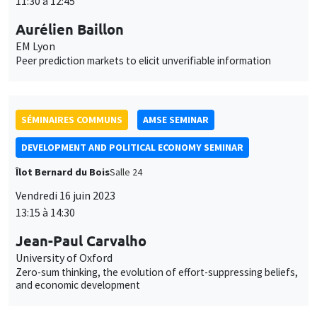
Îlot Bernard du Bois
Salle 24
Vendredi 16 juin 2023
13:15 à 14:30
Jean-Paul Carvalho
University of Oxford
Zero-sum thinking, the evolution of effort-suppressing beliefs,
and economic development
SÉMINAIRES GÉNÉRAUX
AMSE SEMINAR
Îlot Bernard du Bois
Salle 21
Lundi 19 juin 2023
11:30 à 12:45
Pedro Vicente
Nova School of Business and Economics