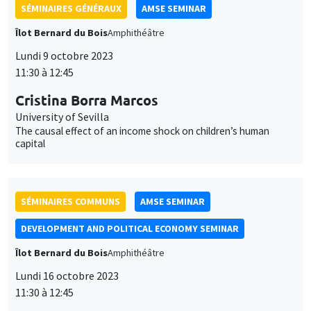
personnelles
et
Personnaliser
Refuser
Accepter
des
SÉMINAIRES COMMUNS
AMSE SEMINAR
cookies
DEVELOPMENT AND POLITICAL ECONOMY SEMINAR
Îlot Bernard du Bois
Amphithéâtre
Lundi 16 octobre 2023
11:30 à 12:45
Belinda Archibong
Columbia University
Information Frictions and Gender Inequality in Online Labor
Markets
SÉMINAIRES GÉNÉRAUX
AMSE SEMINAR
Îlot Bernard du Bois
Amphithéâtre