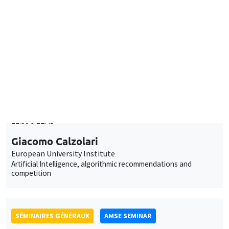
Lundi 13 mars 2023
11:30 à 12:45
Giacomo Calzolari
European University Institute
Artificial Intelligence, algorithmic recommendations and
competition
SÉMINAIRES GÉNÉRAUX
AMSE SEMINAR
Îlot Bernard du Bois
Amphithéâtre
Lundi 3 avril 2023
11:30 à 12:45
Alessandra Casarico
Bocconi University
Pay me if I quit. Maternal employment and firm level responses
À DISTANCE