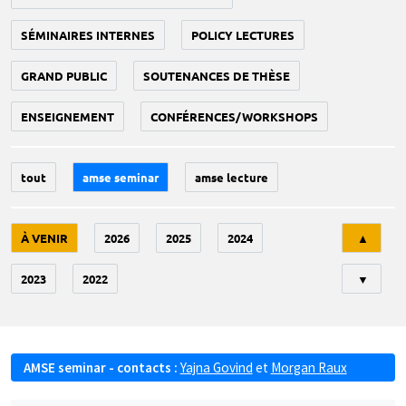
SÉMINAIRES INTERNES
POLICY LECTURES
GRAND PUBLIC
SOUTENANCES DE THÈSE
ENSEIGNEMENT
CONFÉRENCES/WORKSHOPS
tout
amse seminar
amse lecture
Tri
À VENIR
2026
2025
2024
▲
2023
2022
▼
AMSE seminar - contacts :
Yajna Govind
et
Morgan Raux