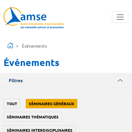
Aller au contenu principal
Événements
Événements
Filtres
TOUT
SÉMINAIRES GÉNÉRAUX
SÉMINAIRES THÉMATIQUES
SÉMINAIRES INTERDISCIPLINAIRES