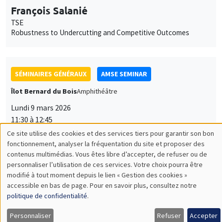
François Salanié
TSE
Robustness to Undercutting and Competitive Outcomes
SÉMINAIRES GÉNÉRAUX
AMSE SEMINAR
Îlot Bernard du Bois
Amphithéâtre
Lundi 9 mars 2026
11:30 à 12:45
Ce site utilise des cookies et des services tiers pour garantir son bon
Aureo de Paula
Utilisation
fonctionnement, analyser la fréquentation du site et proposer des
University College London, CeMMAP and Institute for
contenus multimédias. Vous êtes libre d’accepter, de refuser ou de
des
Fiscal Studies
personnaliser l’utilisation de ces services. Votre choix pourra être
Production Function Estimation Using Subjective Expectations
modifié à tout moment depuis le lien « Gestion des cookies »
données
Data
accessible en bas de page. Pour en savoir plus, consultez notre
personnelles
politique de confidentialité
.
et
Personnaliser
Refuser
Accepter