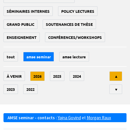
SÉMINAIRES INTERNES
POLICY LECTURES
GRAND PUBLIC
SOUTENANCES DE THÈSE
ENSEIGNEMENT
CONFÉRENCES/WORKSHOPS
tout
amse seminar
amse lecture
Tri
À VENIR
2026
2025
2024
▲
2023
2022
▼
AMSE seminar - contacts :
Yajna Govind
et
Morgan Raux