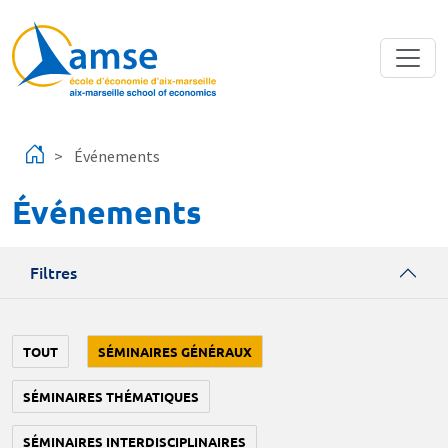
Aller au contenu principal
Événements
Événements
Filtres
TOUT
SÉMINAIRES GÉNÉRAUX
SÉMINAIRES THÉMATIQUES
SÉMINAIRES INTERDISCIPLINAIRES