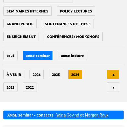
SÉMINAIRES INTERNES
POLICY LECTURES
GRAND PUBLIC
SOUTENANCES DE THÈSE
ENSEIGNEMENT
CONFÉRENCES/WORKSHOPS
tout
amse seminar
amse lecture
Tri
À VENIR
2026
2025
2024
▲
2023
2022
▼
AMSE seminar - contacts :
Yajna Govind
et
Morgan Raux