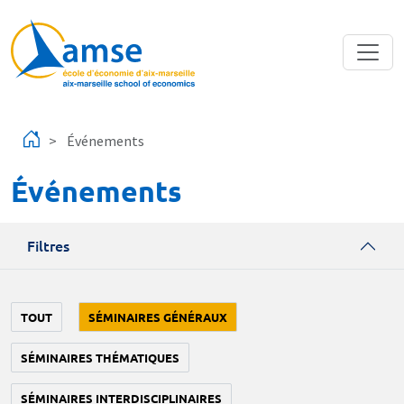
Aller au contenu principal
Événements
Événements
Filtres
TOUT
SÉMINAIRES GÉNÉRAUX
SÉMINAIRES THÉMATIQUES
SÉMINAIRES INTERDISCIPLINAIRES