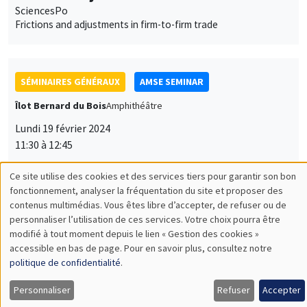
SciencesPo
Frictions and adjustments in firm-to-firm trade
SÉMINAIRES GÉNÉRAUX
AMSE SEMINAR
Îlot Bernard du Bois
Amphithéâtre
Lundi 19 février 2024
11:30 à 12:45
Makoto Yano
Ce site utilise des cookies et des services tiers pour garantir son bon
Kyoto University
Utilisation
fonctionnement, analyser la fréquentation du site et proposer des
Industrial Revolution Cycles and Intellectual Property
contenus multimédias. Vous êtes libre d’accepter, de refuser ou de
des
Protection
personnaliser l’utilisation de ces services. Votre choix pourra être
modifié à tout moment depuis le lien « Gestion des cookies »
données
accessible en bas de page. Pour en savoir plus, consultez notre
personnelles
politique de confidentialité
.
SÉMINAIRES GÉNÉRAUX
AMSE SEMINAR
et
Personnaliser
Refuser
Accepter
Îlot Bernard du Bois
Amphithéâtre