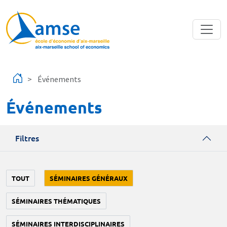
Aller au contenu principal
Événements
Événements
Filtres
TOUT
SÉMINAIRES GÉNÉRAUX
SÉMINAIRES THÉMATIQUES
SÉMINAIRES INTERDISCIPLINAIRES