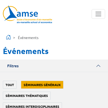
Aller au contenu principal
Événements
Événements
Filtres
TOUT
SÉMINAIRES GÉNÉRAUX
SÉMINAIRES THÉMATIQUES
SÉMINAIRES INTERDISCIPLINAIRES