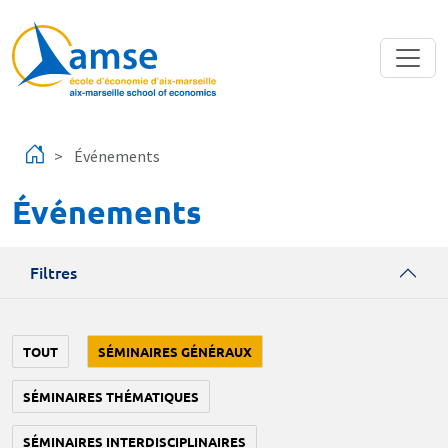
Aller au contenu principal
Événements
Événements
Filtres
TOUT
SÉMINAIRES GÉNÉRAUX
SÉMINAIRES THÉMATIQUES
SÉMINAIRES INTERDISCIPLINAIRES