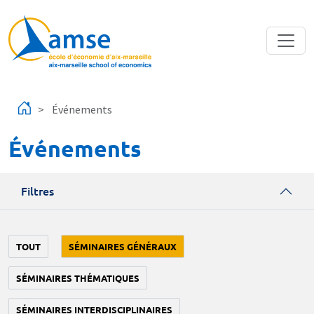
Aller au contenu principal
Événements
Événements
Filtres
TOUT
SÉMINAIRES GÉNÉRAUX
SÉMINAIRES THÉMATIQUES
SÉMINAIRES INTERDISCIPLINAIRES