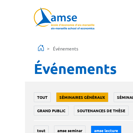
Aller au contenu principal
Événements
Événements
TOUT
SÉMINAIRES GÉNÉRAUX
SÉMINA
GRAND PUBLIC
SOUTENANCES DE THÈSE
tout
amse seminar
amse lecture