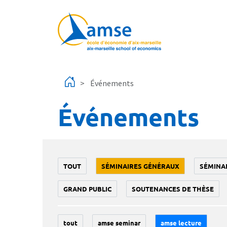
Aller au contenu principal
Événements
Événements
TOUT
SÉMINAIRES GÉNÉRAUX
SÉMINA
GRAND PUBLIC
SOUTENANCES DE THÈSE
tout
amse seminar
amse lecture