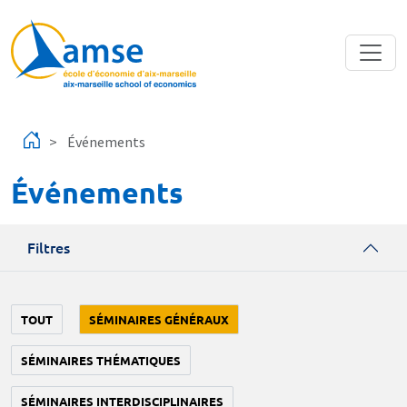
Aller au contenu principal
Événements
Événements
Filtres
TOUT
SÉMINAIRES GÉNÉRAUX
SÉMINAIRES THÉMATIQUES
SÉMINAIRES INTERDISCIPLINAIRES