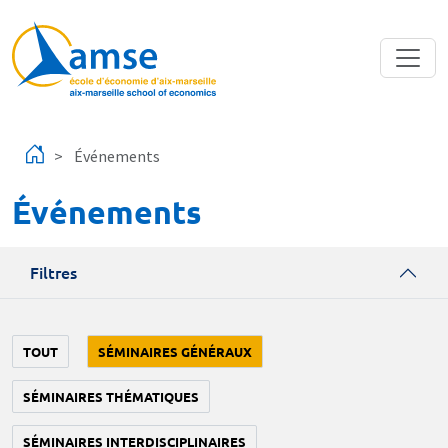
Aller au contenu principal
Événements
Événements
Filtres
TOUT
SÉMINAIRES GÉNÉRAUX
SÉMINAIRES THÉMATIQUES
SÉMINAIRES INTERDISCIPLINAIRES