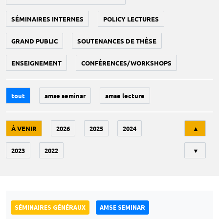
SÉMINAIRES INTERNES
POLICY LECTURES
GRAND PUBLIC
SOUTENANCES DE THÈSE
ENSEIGNEMENT
CONFÉRENCES/WORKSHOPS
tout
amse seminar
amse lecture
Tri
À VENIR
2026
2025
2024
▲
2023
2022
▼
SÉMINAIRES GÉNÉRAUX
AMSE SEMINAR