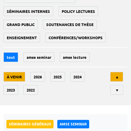
SÉMINAIRES INTERNES
POLICY LECTURES
GRAND PUBLIC
SOUTENANCES DE THÈSE
ENSEIGNEMENT
CONFÉRENCES/WORKSHOPS
tout
amse seminar
amse lecture
Tri
À VENIR
2026
2025
2024
▲
2023
2022
▼
SÉMINAIRES GÉNÉRAUX
AMSE SEMINAR