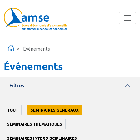
Aller au contenu principal
Événements
Événements
Filtres
TOUT
SÉMINAIRES GÉNÉRAUX
SÉMINAIRES THÉMATIQUES
SÉMINAIRES INTERDISCIPLINAIRES