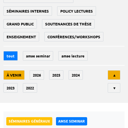
SÉMINAIRES INTERNES
POLICY LECTURES
GRAND PUBLIC
SOUTENANCES DE THÈSE
ENSEIGNEMENT
CONFÉRENCES/WORKSHOPS
tout
amse seminar
amse lecture
Tri
À VENIR
2026
2025
2024
▲
2023
2022
▼
SÉMINAIRES GÉNÉRAUX
AMSE SEMINAR