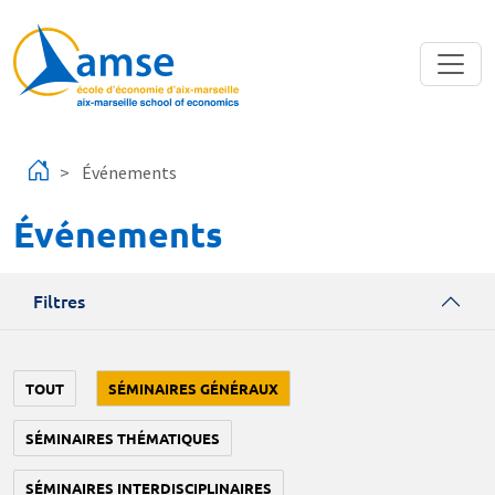
Aller au contenu principal
Événements
Événements
Filtres
TOUT
SÉMINAIRES GÉNÉRAUX
SÉMINAIRES THÉMATIQUES
SÉMINAIRES INTERDISCIPLINAIRES