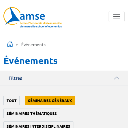
Aller au contenu principal
Événements
Événements
Filtres
TOUT
SÉMINAIRES GÉNÉRAUX
SÉMINAIRES THÉMATIQUES
SÉMINAIRES INTERDISCIPLINAIRES