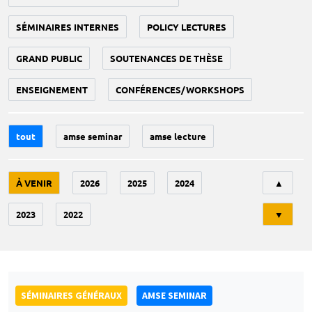
SÉMINAIRES INTERNES
POLICY LECTURES
GRAND PUBLIC
SOUTENANCES DE THÈSE
ENSEIGNEMENT
CONFÉRENCES/WORKSHOPS
tout
amse seminar
amse lecture
Tri
À VENIR
2026
2025
2024
▲
2023
2022
▼
SÉMINAIRES GÉNÉRAUX
AMSE SEMINAR