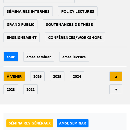
SÉMINAIRES INTERNES
POLICY LECTURES
GRAND PUBLIC
SOUTENANCES DE THÈSE
ENSEIGNEMENT
CONFÉRENCES/WORKSHOPS
tout
amse seminar
amse lecture
Tri
À VENIR
2026
2025
2024
▲
2023
2022
▼
SÉMINAIRES GÉNÉRAUX
AMSE SEMINAR