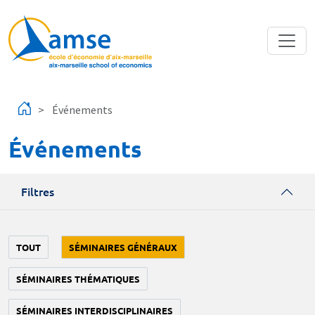
Aller au contenu principal
Événements
Événements
Filtres
TOUT
SÉMINAIRES GÉNÉRAUX
SÉMINAIRES THÉMATIQUES
SÉMINAIRES INTERDISCIPLINAIRES