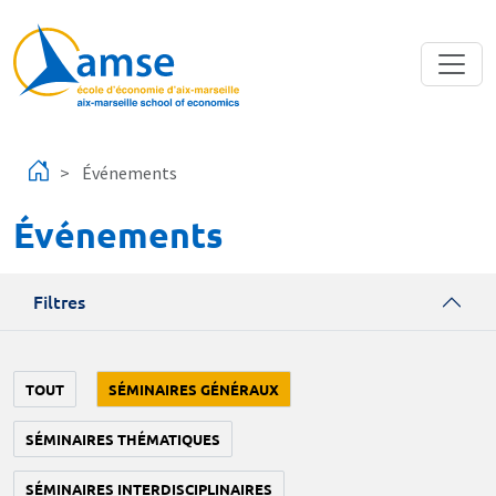
Aller au contenu principal
Événements
Événements
Filtres
TOUT
SÉMINAIRES GÉNÉRAUX
SÉMINAIRES THÉMATIQUES
SÉMINAIRES INTERDISCIPLINAIRES