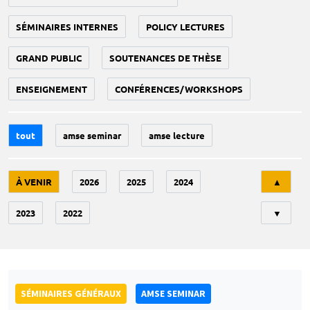
SÉMINAIRES INTERNES
POLICY LECTURES
GRAND PUBLIC
SOUTENANCES DE THÈSE
ENSEIGNEMENT
CONFÉRENCES/WORKSHOPS
tout
amse seminar
amse lecture
Tri
À VENIR
2026
2025
2024
▲
2023
2022
▼
SÉMINAIRES GÉNÉRAUX
AMSE SEMINAR