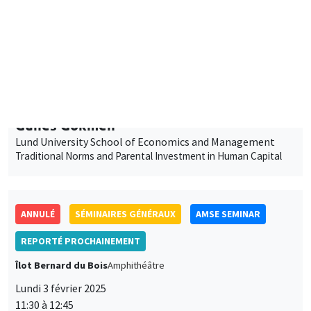
Îlot Bernard du Bois
Amphithéâtre
Lundi 27 janvier 2025
11:30 à 12:45
Gunes Gokmen
Lund University School of Economics and Management
Traditional Norms and Parental Investment in Human Capital
ANNULÉ
SÉMINAIRES GÉNÉRAUX
AMSE SEMINAR
REPORTÉ PROCHAINEMENT
Îlot Bernard du Bois
Amphithéâtre
Lundi 3 février 2025
11:30 à 12:45
Bram De Rock