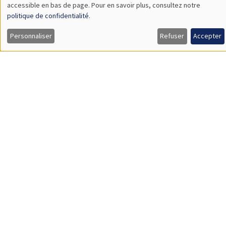
CEPII
Hard to Starboard? How Far-Right Success Shapes Mainstream
Politics – Evidence from the Front National
SÉMINAIRES COMMUNS
AMSE SEMINAR
DEVELOPMENT AND POLITICAL ECONOMY SEMINAR
Îlot Bernard du Bois
Amphithéâtre
Lundi 29 septembre 2025
11:30 à 12:45
Reshmaan Hussam
Harvard Business School
Household Preferences for Female Employment: A Field
Experiment in Bangladesh
Load More