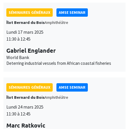
Îlot Bernard du Bois
Amphithéâtre
Lundi 17 mars 2025
11:30 à 12:45
Gabriel Englander
World Bank
Deterring industrial vessels from African coastal fisheries
SÉMINAIRES GÉNÉRAUX
AMSE SEMINAR
Îlot Bernard du Bois
Amphithéâtre
Lundi 24 mars 2025
11:30 à 12:45
Marc Ratkovic
University of Mannheim
Large Language Models for Statistical Inference: Context
Augmentation with Applications to the Two-Sample Problem,