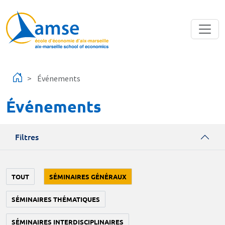
Aller au contenu principal
Événements
Événements
Filtres
TOUT
SÉMINAIRES GÉNÉRAUX
SÉMINAIRES THÉMATIQUES
SÉMINAIRES INTERDISCIPLINAIRES