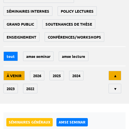
SÉMINAIRES INTERNES
POLICY LECTURES
GRAND PUBLIC
SOUTENANCES DE THÈSE
ENSEIGNEMENT
CONFÉRENCES/WORKSHOPS
tout
amse seminar
amse lecture
Tri
À VENIR
2026
2025
2024
▲
2023
2022
▼
SÉMINAIRES GÉNÉRAUX
AMSE SEMINAR