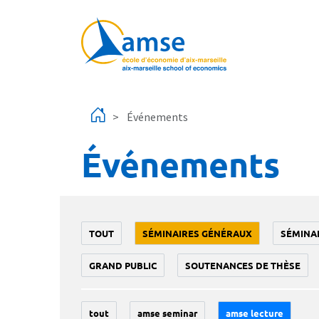
Aller au contenu principal
Événements
Événements
TOUT
SÉMINAIRES GÉNÉRAUX
SÉMINA
GRAND PUBLIC
SOUTENANCES DE THÈSE
tout
amse seminar
amse lecture