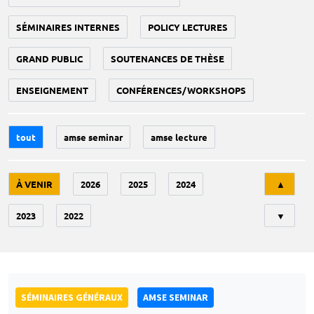
SÉMINAIRES INTERNES
POLICY LECTURES
GRAND PUBLIC
SOUTENANCES DE THÈSE
ENSEIGNEMENT
CONFÉRENCES/WORKSHOPS
tout
amse seminar
amse lecture
Tri
À VENIR
2026
2025
2024
▲
2023
2022
▼
SÉMINAIRES GÉNÉRAUX
AMSE SEMINAR