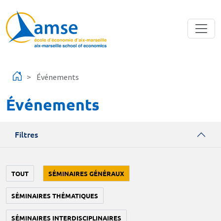
Aller au contenu principal
Événements
Événements
Filtres
TOUT
SÉMINAIRES GÉNÉRAUX
SÉMINAIRES THÉMATIQUES
SÉMINAIRES INTERDISCIPLINAIRES