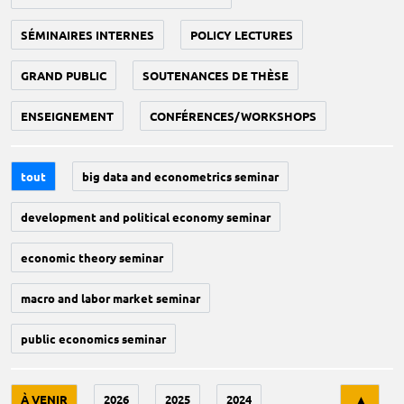
SÉMINAIRES INTERNES
POLICY LECTURES
GRAND PUBLIC
SOUTENANCES DE THÈSE
ENSEIGNEMENT
CONFÉRENCES/WORKSHOPS
tout
big data and econometrics seminar
development and political economy seminar
economic theory seminar
macro and labor market seminar
public economics seminar
Tri
À VENIR
2026
2025
2024
▲