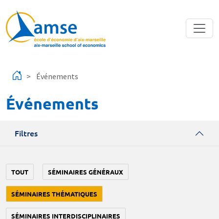
Aller au contenu principal
Événements
Événements
Filtres
TOUT
SÉMINAIRES GÉNÉRAUX
SÉMINAIRES THÉMATIQUES
SÉMINAIRES INTERDISCIPLINAIRES