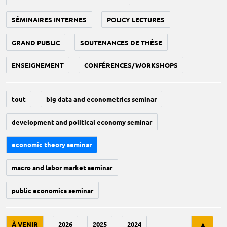
SÉMINAIRES INTERNES
POLICY LECTURES
GRAND PUBLIC
SOUTENANCES DE THÈSE
ENSEIGNEMENT
CONFÉRENCES/WORKSHOPS
tout
big data and econometrics seminar
development and political economy seminar
economic theory seminar
macro and labor market seminar
public economics seminar
Tri
À VENIR
2026
2025
2024
▲