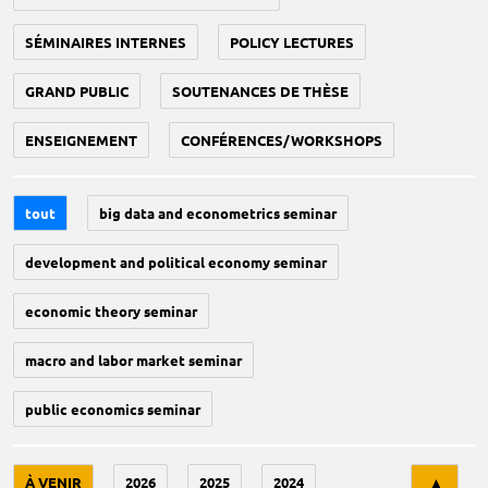
SÉMINAIRES INTERNES
POLICY LECTURES
GRAND PUBLIC
SOUTENANCES DE THÈSE
ENSEIGNEMENT
CONFÉRENCES/WORKSHOPS
tout
big data and econometrics seminar
development and political economy seminar
economic theory seminar
macro and labor market seminar
public economics seminar
Tri
À VENIR
2026
2025
2024
▲